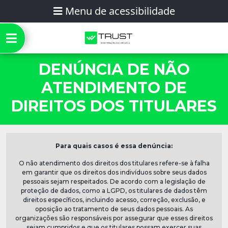
Menu de acessibilidade
Ir para o conteúdo
Alto Contraste
DENÚNCIA DE NÃO
Cores Padrão
ATENDIMENTO DE
DIREITOS DOS TITULARES
A+
Aumentar fonte
A-
Diminuir fonte
Para quais casos é essa denúncia:
O não atendimento dos direitos dos titulares refere-se à falha
A
em garantir que os direitos dos indivíduos sobre seus dados
Normalizar fonte
pessoais sejam respeitados. De acordo com a legislação de
proteção de dados, como a LGPD, os titulares de dados têm
direitos específicos, incluindo acesso, correção, exclusão, e
PT
EN
ES
oposição ao tratamento de seus dados pessoais. As
organizações são responsáveis por assegurar que esses direitos
sejam cumpridos e que os titulares possam exercer suas